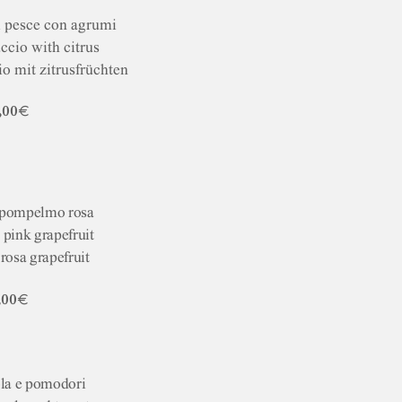
i pesce con agrumi
ccio with citrus
o mit zitrusfrüchten
,00€
 pompelmo rosa
 pink grapefruit
rosa grapefruit
,00€
ola e pomodori