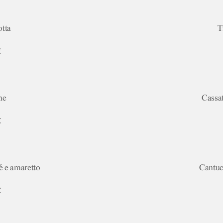
tta
T
€
ne
Cassat
€
é e amaretto
Cantucc
€