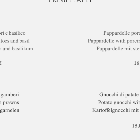
PRIMI PIATTI
i e basilico
Pappardelle porc
toes and basil
Pappardelle with porc
n und basilikum
Pappardelle mit st
€
16
n gamberi
Gnocchi di patate
th prawns
Potato gnocchi wit
 garnelen
Kartoffelgnocchi mit
15,