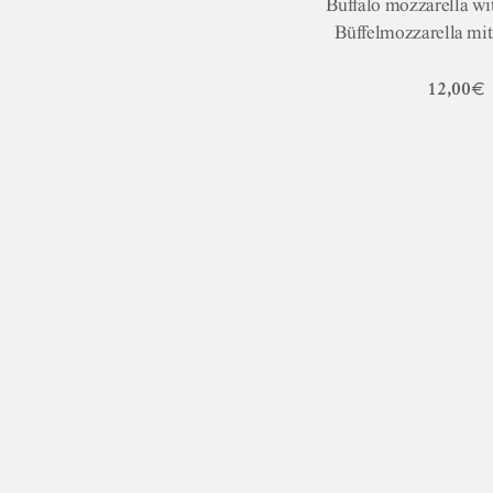
Buffalo mozzarella wi
Büffelmozzarella mi
12,00€