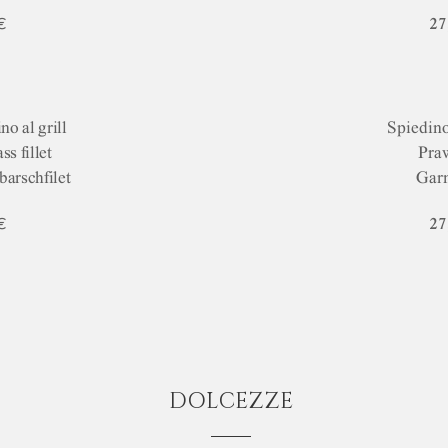
€
27
no al grill
Spiedin
ss fillet
Pra
barschfilet
Gar
€
27
DOLCEZZE