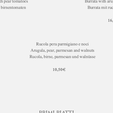
th pear tomatoes
Burrata with ar
t birnentomaten
Burrata mit ru
16
Rucola pera parmigiano e noci
Arugula, pear, parmesan and walnuts
Rucola, birne, parmesan und walnüsse
10,50€