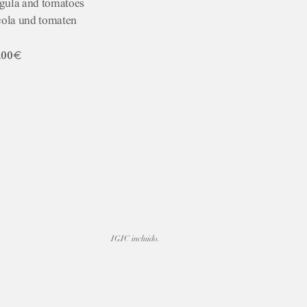
ugula and tomatoes
cola und tomaten
,00€
IGIC incluido.