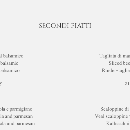
SECONDI PIATTI
al balsamico
Tagliata di ma
h balsamic
Sliced bee
 balsamico
Rinder-taglia
€
21
ola e parmigiano
Scaloppine di 
ula and parmesan
Veal scaloppine
cola und parmesan
Kalbsschni