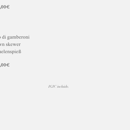
,00€
o di gamberoni
wn skewer
nelenspieß
,00€
IGIC incluido.