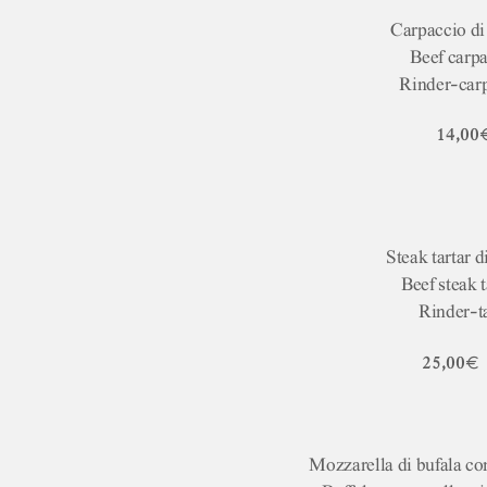
Carpaccio d
Beef carp
Rinder-car
14,00
Steak tartar 
Beef steak t
Rinder-t
25,00€
Mozzarella di bufala c