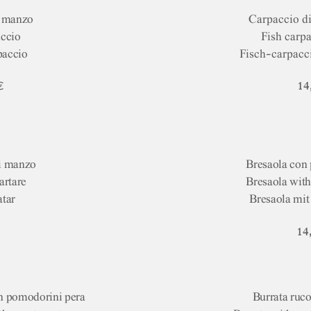
i manzo
Carpaccio d
accio
Fish carpa
paccio
Fisch-carpacci
€
14
di manzo
Bresaola con
artare
Bresaola with
atar
Bresaola mit 
14
on pomodorini pera
Burrata ruc