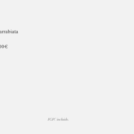
arrabiata
00€
IGIC incluido.