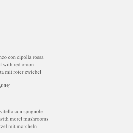
nzo con cipolla rossa
f with red onion
ta mit roter zwiebel
,00€
vitello con spugnole
 with morel mushrooms
tzel mit morcheln